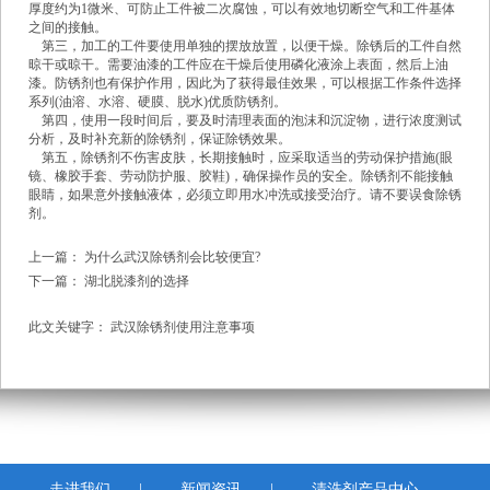
厚度约为1微米、可防止工件被二次腐蚀，可以有效地切断空气和工件基体
之间的接触。
第三，加工的工件要使用单独的摆放放置，以便干燥。除锈后的工件自然
晾干或晾干。需要油漆的工件应在干燥后使用磷化液涂上表面，然后上油
漆。防锈剂也有保护作用，因此为了获得最佳效果，可以根据工作条件选择
系列(油溶、水溶、硬膜、脱水)优质防锈剂。
第四，使用一段时间后，要及时清理表面的泡沫和沉淀物，进行浓度测试
分析，及时补充新的除锈剂，保证除锈效果。
第五，除锈剂不伤害皮肤，长期接触时，应采取适当的劳动保护措施(眼
镜、橡胶手套、劳动防护服、胶鞋)，确保操作员的安全。除锈剂不能接触
眼睛，如果意外接触液体，必须立即用水冲洗或接受治疗。请不要误食除锈
剂。
上一篇：
为什么武汉除锈剂会比较便宜?
下一篇：
湖北脱漆剂的选择
此文关键字：
武汉除锈剂使用注意事项
走进我们
|
新闻资讯
|
清洗剂产品中心
|