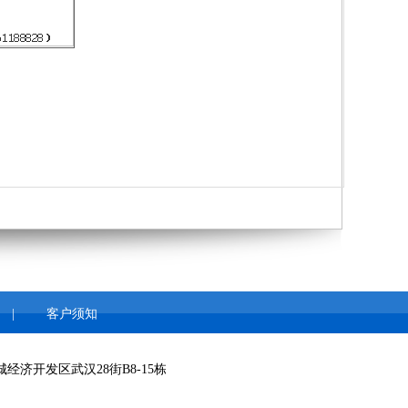
|
客户须知
济开发区武汉28街B8-15栋