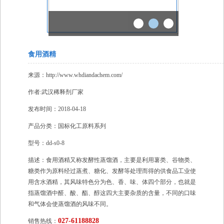
食用酒精
来源：http://www.whdiandachem.com/
作者:
武汉稀释剂厂家
发布时间：2018-04-18
产品分类：国标化工原料系列
型号：dd-s0-8
描述：食用酒精又称发酵性蒸馏酒，主要是利用薯类、谷物类、
糖类作为原料经过蒸煮、糖化、发酵等处理而得的供食品工业使
用含水酒精，其风味特色分为色、香、味、体四个部分，也就是
指蒸馏酒中醛、酸、酯、醇这四大主要杂质的含量，不同的口味
和气体会使蒸馏酒的风味不同。
027-61188828
销售热线：