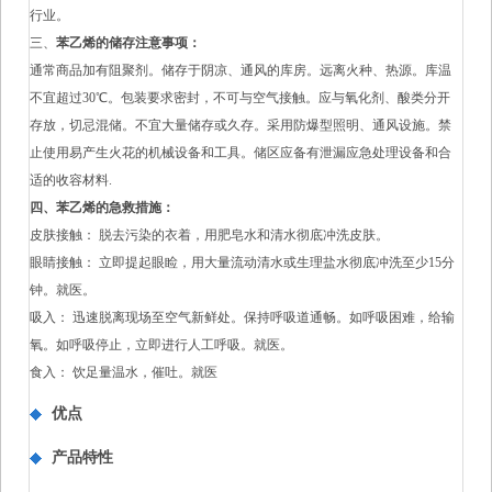
行业。
三、
苯乙烯的储存注意事项：
通常商品加有阻聚剂。储存于阴凉、通风的库房。远离火种、热源。库温
不宜超过30℃。包装要求密封，不可与空气接触。应与氧化剂、酸类分开
存放，切忌混储。不宜大量储存或久存。采用防爆型照明、通风设施。禁
止使用易产生火花的机械设备和工具。储区应备有泄漏应急处理设备和合
适的收容材料.
四、苯乙烯的急救措施：
皮肤接触： 脱去污染的衣着，用肥皂水和清水彻底冲洗皮肤。
眼睛接触： 立即提起眼睑，用大量流动清水或生理盐水彻底冲洗至少15分
钟。就医。
吸入： 迅速脱离现场至空气新鲜处。保持呼吸道通畅。如呼吸困难，给输
氧。如呼吸停止，立即进行人工呼吸。就医。
食入： 饮足量温水，催吐。就医
优点
产品特性